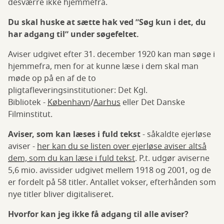
desværre ikke hjemmefra.
Du skal huske at sætte hak ved ”Søg kun i det, du
har adgang til” under søgefeltet.
Aviser udgivet efter 31. december 1920 kan man søge i
hjemmefra, men for at kunne læse i dem skal man
møde op på en af de to
pligtafleveringsinstitutioner: Det Kgl.
Bibliotek -
København
/
Aarhus
eller Det Danske
Filminstitut.
Aviser, som kan læses i fuld tekst
- såkaldte ejerløse
aviser -
her kan du se listen over ejerløse aviser altså
dem, som du kan læse i fuld tekst
. P.t. udgør aviserne
5,6 mio. avissider udgivet mellem 1918 og 2001, og de
er fordelt på 58 titler. Antallet vokser, efterhånden som
nye titler bliver digitaliseret.
Hvorfor kan jeg ikke få adgang til alle aviser?