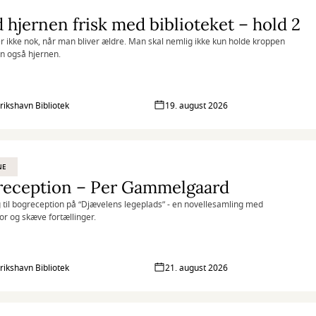
 hjernen frisk med biblioteket – hold 2
r ikke nok, når man bliver ældre. Man skal nemlig ikke kun holde kroppen
en også hjernen.
rikshavn Bibliotek
19. august 2026
NE
reception – Per Gammelgaard
 til bogreception på “Djævelens legeplads” - en novellesamling med
r og skæve fortællinger.
rikshavn Bibliotek
21. august 2026