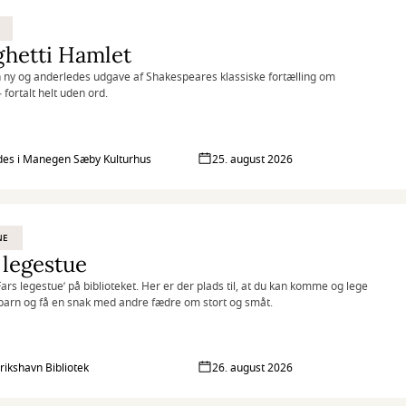
ghetti Hamlet
 ny og anderledes udgave af Shakespeares klassiske fortælling om
 fortalt helt uden ord.
des i Manegen Sæby Kulturhus
25. august 2026
NE
 legestue
’Fars legestue’ på biblioteket. Her er der plads til, at du kan komme og lege
barn og få en snak med andre fædre om stort og småt.
rikshavn Bibliotek
26. august 2026