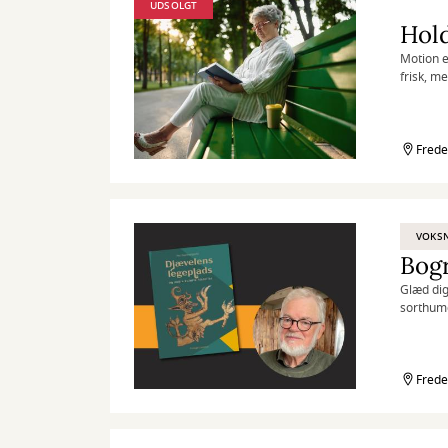
UDSOLGT
Hold
Motion e
frisk, m
Frede
VOKS
Bog
Glæd dig
sorthumo
Frede