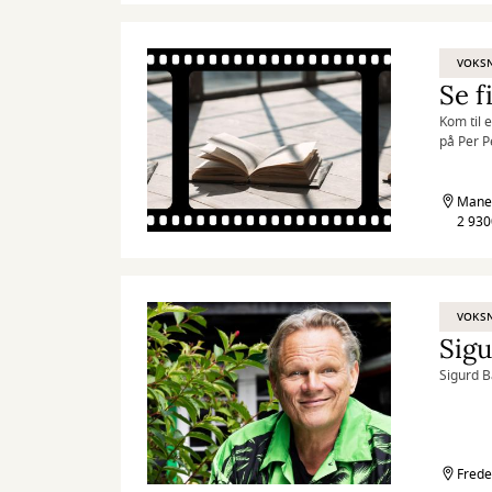
VOKS
Se f
Kom til 
på Per P
Maneg
2 93
VOKS
Sigu
Sigurd Ba
Frede