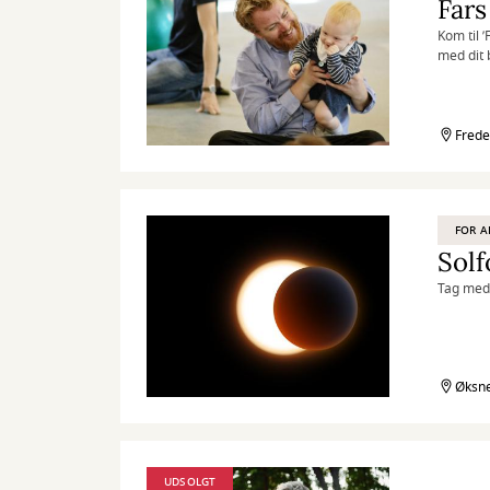
Fars
Kom til 
med dit 
Frede
FOR A
Sol
Tag med 
Øksne
UDSOLGT