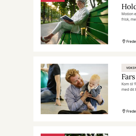
Hold
Motion e
frisk, m
Frede
VOKS
Fars
Kom til 
med dit 
Frede