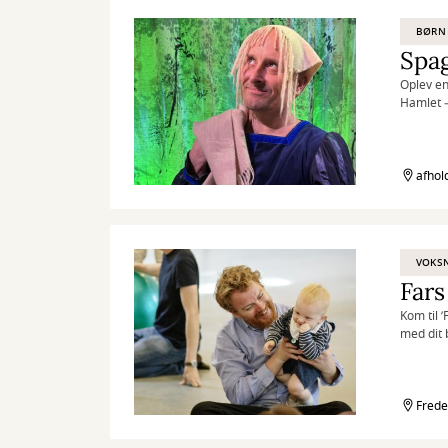
BØRN
Spa
Oplev en
Hamlet –
afhol
VOKS
Fars
Kom til 
med dit 
Frede