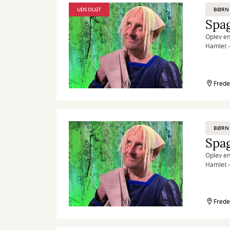
UDSOLGT
BØRN
Spa
Oplev en
Hamlet –
Frede
BØRN
Spa
Oplev en
Hamlet –
Frede