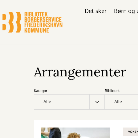
Gå
Det sker
Børn og 
til
hovedindhold
Arrangementer
Kategori
Bibliotek
VOKS