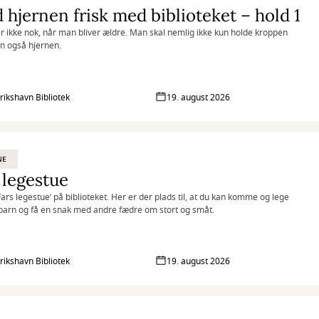
 hjernen frisk med biblioteket – hold 1
r ikke nok, når man bliver ældre. Man skal nemlig ikke kun holde kroppen
en også hjernen.
rikshavn Bibliotek
19. august 2026
NE
 legestue
’Fars legestue’ på biblioteket. Her er der plads til, at du kan komme og lege
barn og få en snak med andre fædre om stort og småt.
rikshavn Bibliotek
19. august 2026