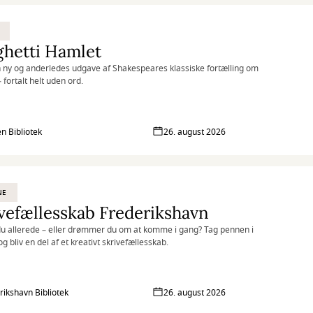
ghetti Hamlet
 ny og anderledes udgave af Shakespeares klassiske fortælling om
 fortalt helt uden ord.
n Bibliotek
26. august 2026
NE
vefællesskab Frederikshavn
du allerede – eller drømmer du om at komme i gang? Tag pennen i
g bliv en del af et kreativt skrivefællesskab.
rikshavn Bibliotek
26. august 2026