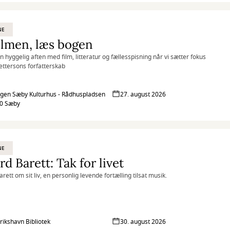
NE
ilmen, læs bogen
en hyggelig aften med film, litteratur og fællesspisning når vi sætter fokus
ettersons forfatterskab
en Sæby Kulturhus - Rådhuspladsen
27. august 2026
00 Sæby
NE
rd Barett: Tak for livet
rett om sit liv, en personlig levende fortælling tilsat musik.
rikshavn Bibliotek
30. august 2026