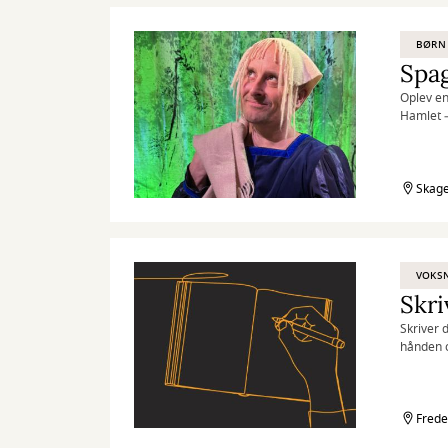
BØRN
Spa
Oplev en
Hamlet –
Skage
VOKS
Skri
Skriver 
hånden o
Frede