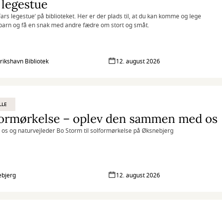
 legestue
’Fars legestue’ på biblioteket. Her er der plads til, at du kan komme og lege
barn og få en snak med andre fædre om stort og småt.
rikshavn Bibliotek
12. august 2026
LLE
formørkelse – oplev den sammen med os
os og naturvejleder Bo Storm til solformørkelse på Øksnebjerg
bjerg
12. august 2026