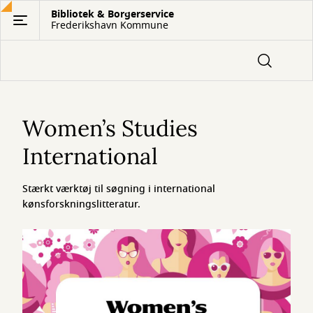
Gå
Bibliotek & Borgerservice
Frederikshavn Kommune
til
hovedindhold
Women’s
Studies
Women’s Studies
International
International
Stærkt værktøj til søgning i international
kønsforskningslitteratur.