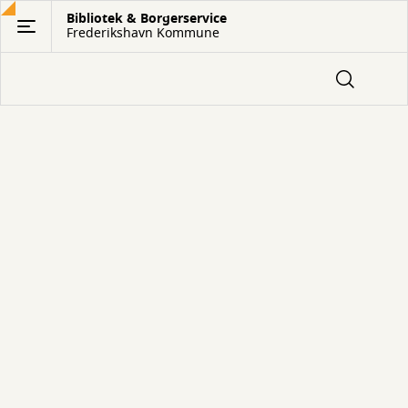
Gå
Bibliotek & Borgerservice
Frederikshavn Kommune
til
hovedindhold