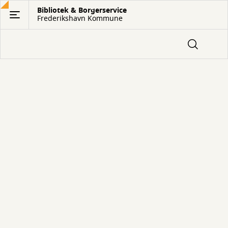
Gå
Bibliotek & Borgerservice
Frederikshavn Kommune
til
hovedindhold