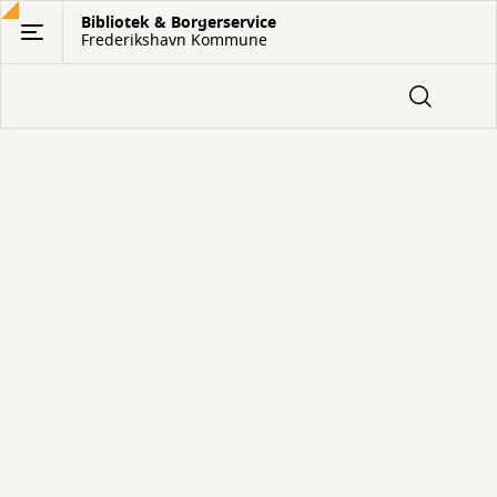
Gå
Bibliotek & Borgerservice
Frederikshavn Kommune
til
hovedindhold