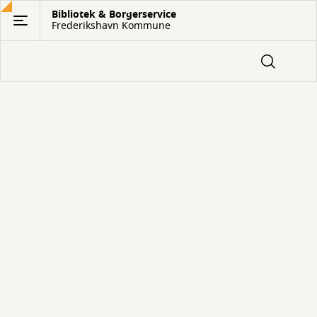
Gå
Bibliotek & Borgerservice
Frederikshavn Kommune
til
hovedindhold