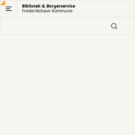
Gå
Bibliotek & Borgerservice
Frederikshavn Kommune
til
hovedindhold