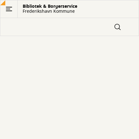
Gå
Bibliotek & Borgerservice
Frederikshavn Kommune
til
hovedindhold