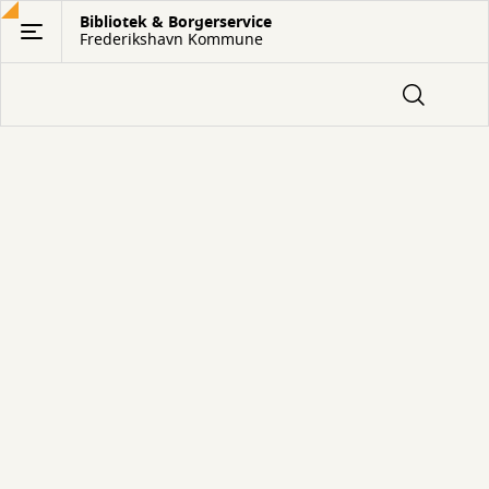
Gå
Bibliotek & Borgerservice
Frederikshavn Kommune
til
hovedindhold