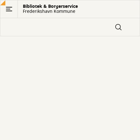
Gå
Bibliotek & Borgerservice
Frederikshavn Kommune
til
hovedindhold