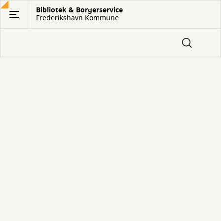
Gå
Bibliotek & Borgerservice
Frederikshavn Kommune
til
hovedindhold