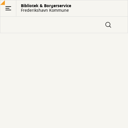
Gå
Bibliotek & Borgerservice
Frederikshavn Kommune
til
hovedindhold