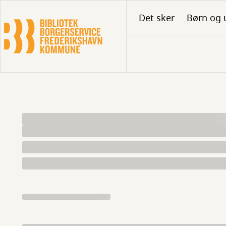
Gå
Det sker
Børn og 
til
hovedindhold