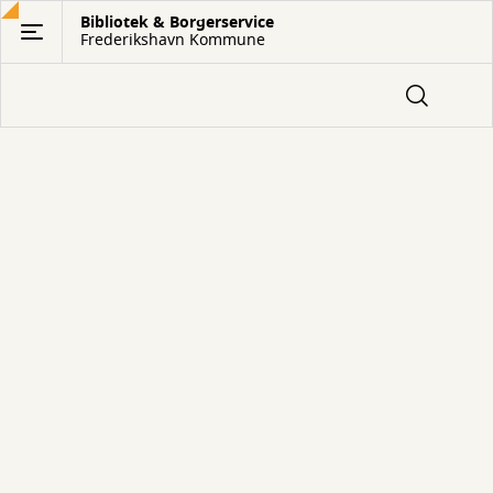
Gå
Bibliotek & Borgerservice
Frederikshavn Kommune
til
hovedindhold