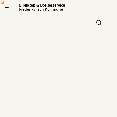
Gå
Bibliotek & Borgerservice
Frederikshavn Kommune
til
hovedindhold