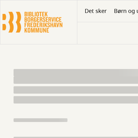
Gå
Det sker
Børn og 
til
hovedindhold