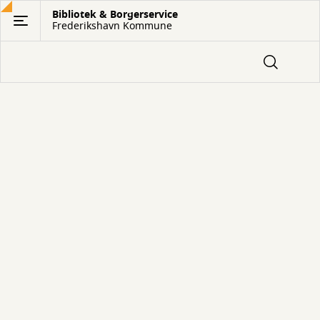
Gå
Bibliotek & Borgerservice
Frederikshavn Kommune
til
hovedindhold