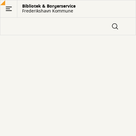
Gå
Bibliotek & Borgerservice
Frederikshavn Kommune
til
hovedindhold