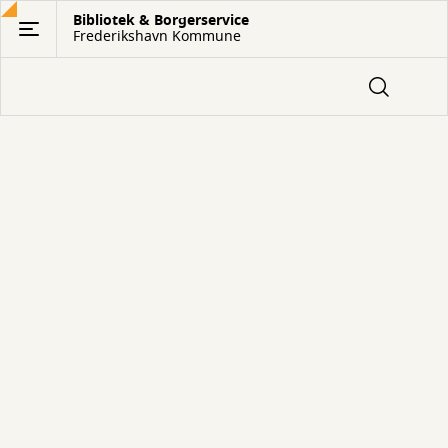
Gå
Bibliotek & Borgerservice
Frederikshavn Kommune
til
hovedindhold