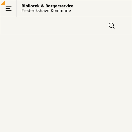
Gå
Bibliotek & Borgerservice
Frederikshavn Kommune
til
hovedindhold