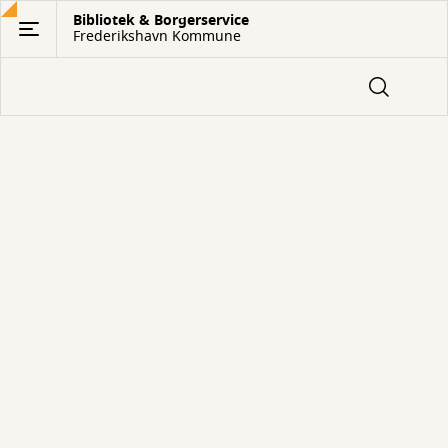
Gå
Bibliotek & Borgerservice
Frederikshavn Kommune
til
hovedindhold