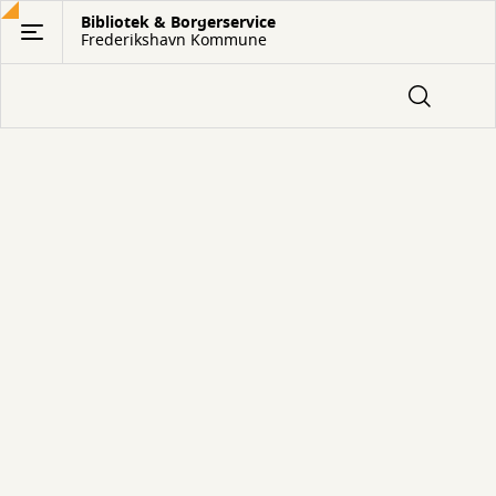
Gå
Bibliotek & Borgerservice
Frederikshavn Kommune
til
hovedindhold