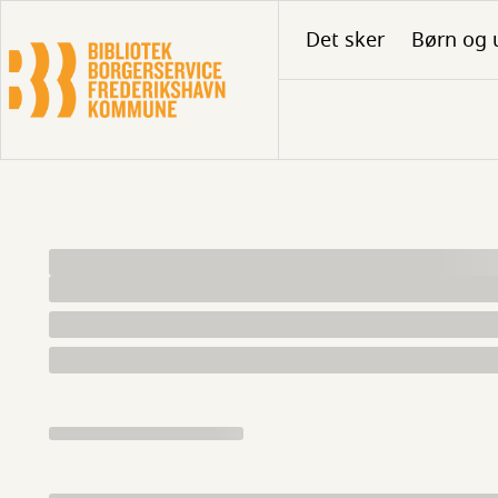
Gå
Det sker
Børn og 
til
hovedindhold