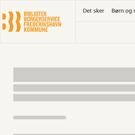
Gå
Det sker
Børn og 
til
hovedindhold