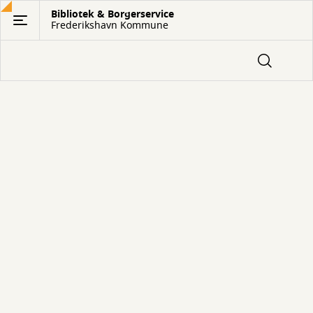
Gå
Bibliotek & Borgerservice
Frederikshavn Kommune
til
hovedindhold