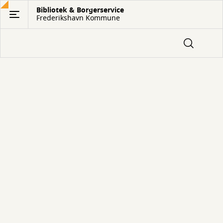
Gå
Bibliotek & Borgerservice
Frederikshavn Kommune
til
hovedindhold