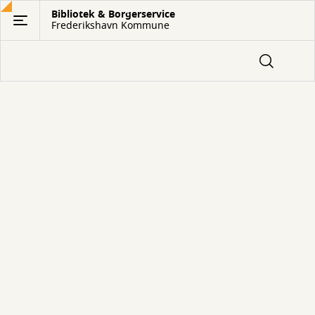
Gå
Bibliotek & Borgerservice
Frederikshavn Kommune
til
hovedindhold