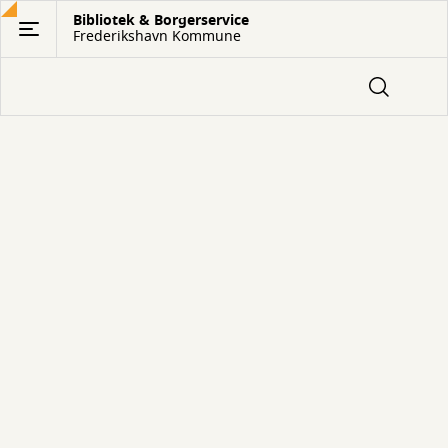
Gå
Bibliotek & Borgerservice
Frederikshavn Kommune
til
hovedindhold