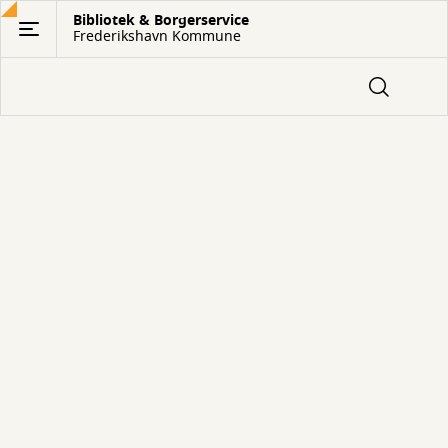
Gå
Bibliotek & Borgerservice
Frederikshavn Kommune
til
hovedindhold