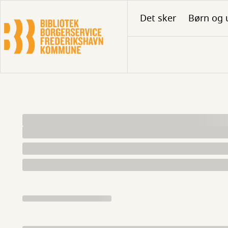
Gå
Det sker
Børn og 
til
hovedindhold