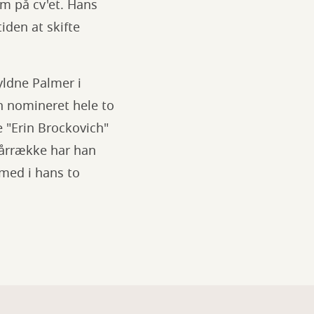
m på cv'et. Hans
iden at skifte
yldne Palmer i
an nomineret hele to
 "Erin Brockovich"
n årrække har han
med i hans to