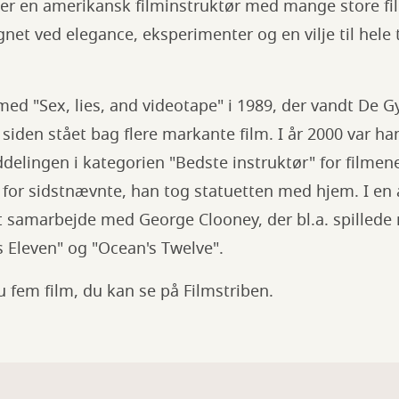
er en amerikansk filminstruktør med mange store fil
gnet ved elegance, eksperimenter og en vilje til hele t
d "Sex, lies, and videotape" i 1989, der vandt De G
siden stået bag flere markante film. I år 2000 var h
elingen i kategorien "Bedste instruktør" for filmene
ar for sidstnævnte, han tog statuetten med hjem. I e
t samarbejde med George Clooney, der bl.a. spillede 
s Eleven" og "Ocean's Twelve".
du fem film, du kan se på Filmstriben.