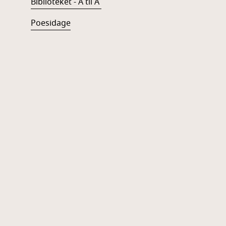
Biblioteket - A til Å
Poesidage