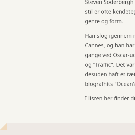
Steven Soderbergh 
stil er ofte kendete
genre og form.
Han slog igennem me
Cannes, og han har 
gange ved Oscar-udd
og "Traffic". Det v
desuden haft et tæ
biografhits "Ocean’
I listen her finder 