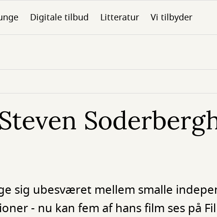
unge
Digitale tilbud
Litteratur
Vi tilbyder
 Steven Soderberg
ge sig ubesværet mellem smalle indepe
ner - nu kan fem af hans film ses på Fi