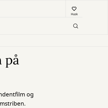
Husk
h på
ndentfilm og
lmstriben.