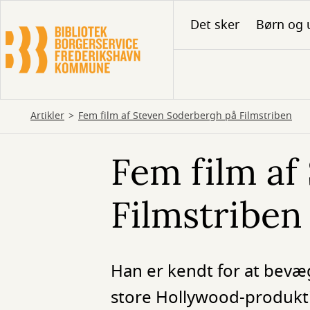
Gå
Det sker
Børn og 
til
hovedindhold
Artikler
Fem film af Steven Soderbergh på Filmstriben
Fem film af
Filmstriben
Han er kendt for at bevæ
store Hollywood-produktio