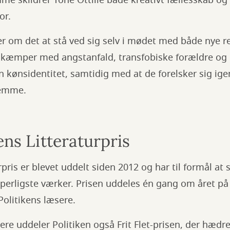
or.
r om det at stå ved sig selv i mødet med både nye r
o kæmper med angstanfald, transfobiske forældre og
 kønsidentitet, samtidig med at de forelsker sig igen
jemme.
ns Litteraturpris
rpris er blevet uddelt siden 2012 og har til formål at
pperligste værker. Prisen uddeles én gang om året p
olitikens læsere.
dere uddeler Politiken også Frit Flet-prisen, der hæd