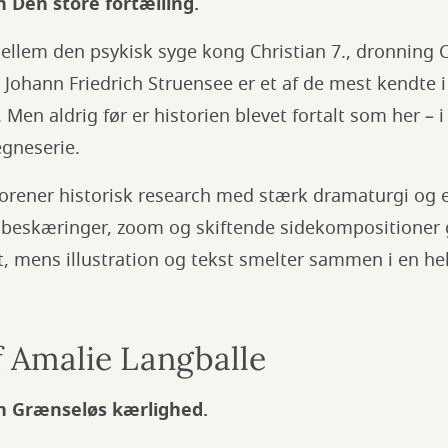
n Den store fortælling.
llem den psykisk syge kong Christian 7., dronning C
Johann Friedrich Struensee er et af de mest kendte i
Men aldrig før er historien blevet fortalt som her – 
egneserie.
 forener historisk research med stærk dramaturgi og
, beskæringer, zoom og skiftende sidekompositioner 
, mens illustration og tekst smelter sammen i en he
f Amalie Langballe
en Grænseløs kærlighed.