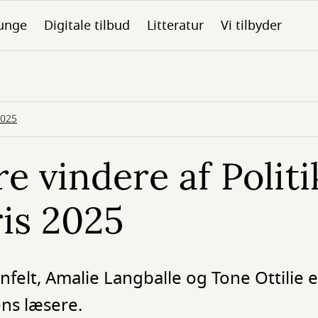
unge
Digitale tilbud
Litteratur
Vi tilbyder
2025
re vindere af Polit
ris 2025
rnfelt, Amalie Langballe og Tone Ottilie 
ens læsere.