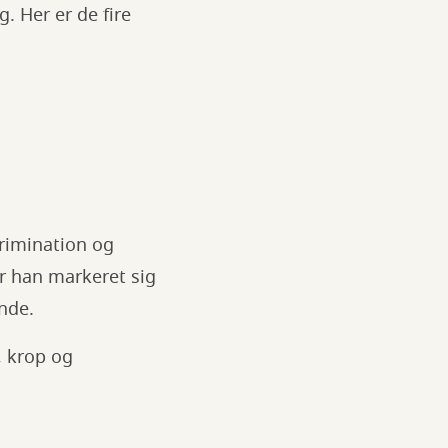
. Her er de fire
krimination og
r han markeret sig
nde.
, krop og