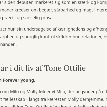
ar siden debuten markeret sig som en stærk og komp
aner kredser om begær, sårbarhed og magt i nære 
 præcis og sanselig prosa.
ætter hun sin undersøgelse af kærlighedens og afhæ
rphed og sproglig kontrol skildrer hun relationer, h
hinanden.
r i dit liv af Tone Ottilie
n Forever young.
en om Milo og Molly følger vi Milo, der begynder på e
nyt fællesskab - langt fra kæresten Molly derhjemme.
me skildrer Tone Ottilie både kreativt fællesskab o