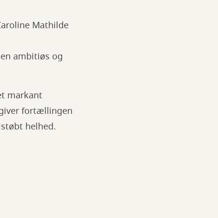
aroline Mathilde
i en ambitiøs og
 et markant
giver fortællingen
lstøbt helhed.