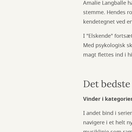
Amalie Langballe h
stemme. Hendes rom
kendetegnet ved en
I "Elskende" forts
Med psykologisk ska
magt flettes ind i 
Det bedste å
Vinder i kategorie
I andet bind i seri
navigere i et helt 
musiklinje som ram