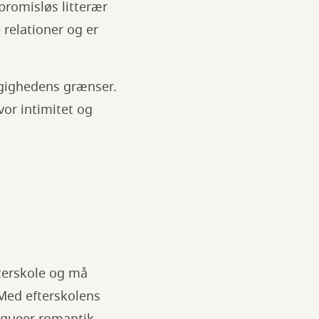
romisløs litterær
relationer og er
ngighedens grænser.
vor intimitet og
fterskole og må
 Med efterskolens
g queer romantik