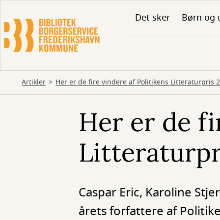
Gå
Det sker
Børn og 
til
hovedindhold
Artikler
Her er de fire vindere af Politikens Litteraturpris 
Her er de fi
Litteraturp
Caspar Eric, Karoline Stje
årets forfattere af Politik