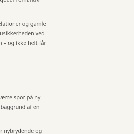
elationer og gamle
 usikkerheden ved
 – og ikke helt får
 sætte spot på ny
å baggrund af en
rer nybrydende og