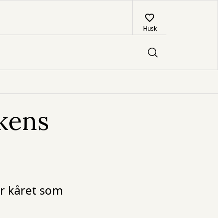
Husk
ikens
er kåret som