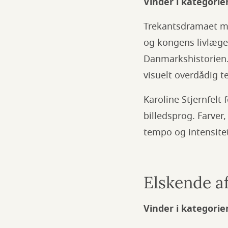
Vinder i kategorie
Trekantsdramaet me
og kongens livlæge 
Danmarkshistorien. 
visuelt overdådig t
Karoline Stjernfelt
billedsprog. Farver
tempo og intensitet
Elskende a
Vinder i kategori