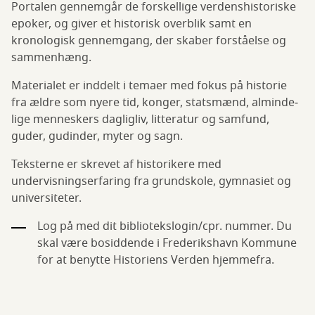
Portalen gennemgår de forskellige verdenshistoriske
epoker, og giver et historisk overblik samt en
kronologisk gennemgang, der skaber forståelse og
sammenhæng.
Materialet er inddelt i temaer med fokus på historie
fra ældre som nyere tid, konger, stats­mænd, al­minde­
lige menne­skers dag­lig­liv, litteratur og samfund,
guder, gudinder, myter og sagn.
Teksterne er skrevet af historikere med
undervisningserfaring fra grundskole, gymnasiet og
universiteter.
Log på med dit bibliotekslogin/cpr. nummer. Du
skal være bosiddende i Frederikshavn Kommune
for at benytte Historiens Verden hjemmefra.