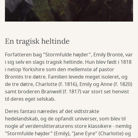
En tragisk heltinde
Forfatteren bag "Stormfulde højder", Emily Brontë, var
i sig selv en slags tragisk heltinde. Hun blev født i 1818
i netop Yorkshire som den mellemste af pastor
Brontës tre døtre. Familien levede meget isoleret, og
de tre døtre, Charlotte (f. 1816), Emily og Anne (f. 1820)
samt broderen Branwell (f. 1817) var stort set henvist
til deres eget selskab.
Deres fantasi næredes af det vidtstrakte
hedelandskab, og de opfandt universer, som blev til
nogle af verdenslitteraturens store klassikere - nemlig
"Stormfulde højder" (Emily), "Jane Eyre" (Charlotte) og