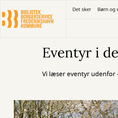
Gå
Det sker
Børn og 
til
hovedindhold
Eventyr i de
Vi læser eventyr udenfor 