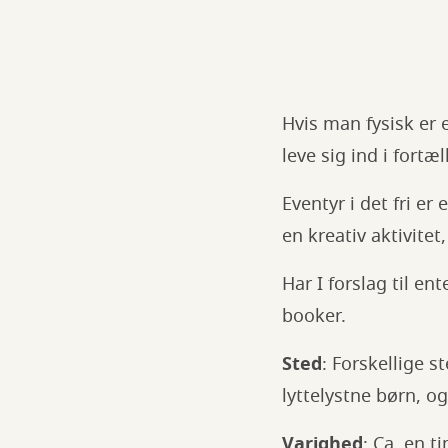
Hvis man fysisk er 
leve sig ind i fortæ
Eventyr i det fri e
en kreativ aktivite
Har I forslag til en
booker.
Sted
: Forskellige s
lyttelystne børn, og 
Varighed
: Ca. en t