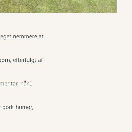
t meget nemmere at
ørn, efterfulgt af
mmentar, når I
or godt humør,