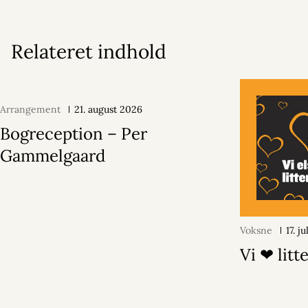
Relateret indhold
Arrangement
21. august 2026
Bogreception – Per
Gammelgaard
Voksne
17. j
Vi ❤ litt