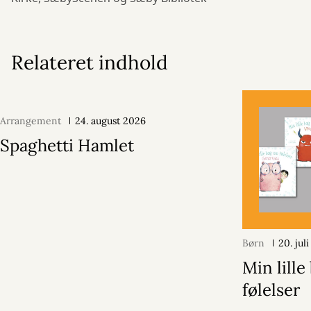
Relateret indhold
Arrangement
24. august 2026
Spaghetti Hamlet
Børn
20. jul
Min lill
følelser