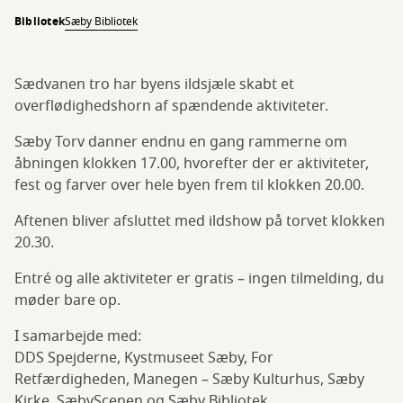
Bibliotek
Sæby Bibliotek
Sædvanen tro har byens ildsjæle skabt et
overflødighedshorn af spændende aktiviteter.
Sæby Torv danner endnu en gang rammerne om
åbningen klokken 17.00, hvorefter der er aktiviteter,
fest og farver over hele byen frem til klokken 20.00.
Aftenen bliver afsluttet med ildshow på torvet klokken
20.30.
Entré og alle aktiviteter er gratis – ingen tilmelding, du
møder bare op.
I samarbejde med:
DDS Spejderne, Kystmuseet Sæby, For
Retfærdigheden, Manegen – Sæby Kulturhus, Sæby
Kirke, SæbyScenen og Sæby Bibliotek