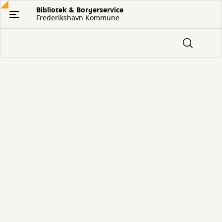
Gå
Bibliotek & Borgerservice
Frederikshavn Kommune
til
hovedindhold