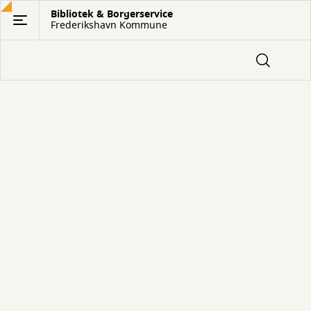
Gå
Bibliotek & Borgerservice
Frederikshavn Kommune
til
hovedindhold