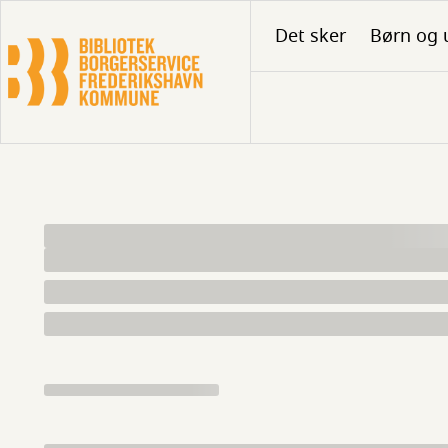
Gå
Det sker
Børn og 
til
hovedindhold