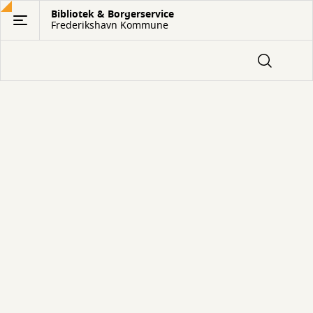
Gå
Bibliotek & Borgerservice
Frederikshavn Kommune
til
hovedindhold