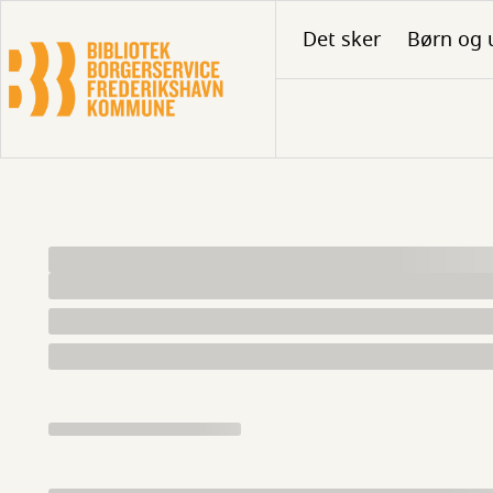
Gå
Det sker
Børn og 
til
hovedindhold