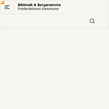
Gå
Bibliotek & Borgerservice
Frederikshavn Kommune
til
hovedindhold