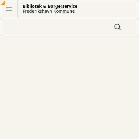
Gå
Bibliotek & Borgerservice
Frederikshavn Kommune
til
hovedindhold