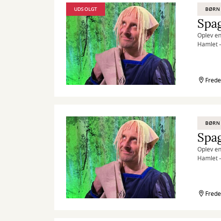
UDSOLGT
BØRN
Spa
Oplev en
Hamlet –
Frede
BØRN
Spa
Oplev en
Hamlet –
Frede