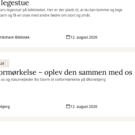
 legestue
’Fars legestue’ på biblioteket. Her er der plads til, at du kan komme og lege
barn og få en snak med andre fædre om stort og småt.
rikshavn Bibliotek
12. august 2026
LLE
formørkelse – oplev den sammen med os
os og naturvejleder Bo Storm til solformørkelse på Øksnebjerg
bjerg
12. august 2026