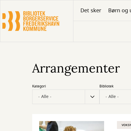
Gå
Det sker
Børn og 
til
hovedindhold
Arrangementer
Kategori
Bibliotek
VOKS