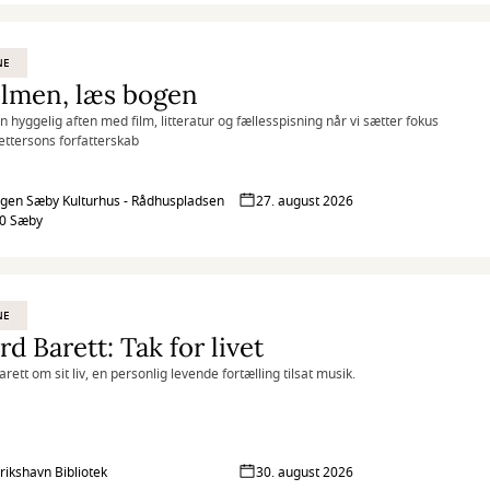
NE
ilmen, læs bogen
en hyggelig aften med film, litteratur og fællesspisning når vi sætter fokus
ettersons forfatterskab
en Sæby Kulturhus - Rådhuspladsen
27. august 2026
00 Sæby
NE
rd Barett: Tak for livet
rett om sit liv, en personlig levende fortælling tilsat musik.
rikshavn Bibliotek
30. august 2026