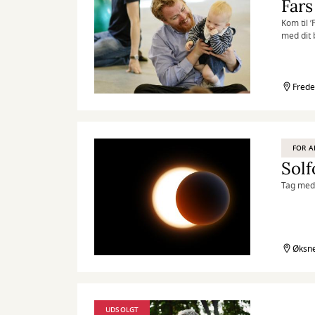
Fars
Kom til 
med dit 
Frede
FOR A
Sol
Tag med 
Øksne
UDSOLGT