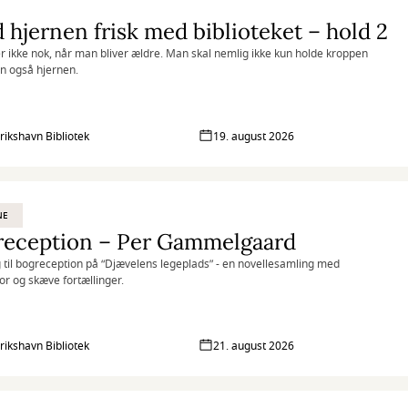
 hjernen frisk med biblioteket – hold 2
r ikke nok, når man bliver ældre. Man skal nemlig ikke kun holde kroppen
en også hjernen.
rikshavn Bibliotek
19. august 2026
NE
reception – Per Gammelgaard
 til bogreception på “Djævelens legeplads” - en novellesamling med
r og skæve fortællinger.
rikshavn Bibliotek
21. august 2026