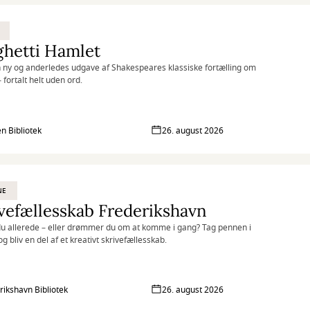
ghetti Hamlet
 ny og anderledes udgave af Shakespeares klassiske fortælling om
 fortalt helt uden ord.
n Bibliotek
26. august 2026
NE
vefællesskab Frederikshavn
du allerede – eller drømmer du om at komme i gang? Tag pennen i
g bliv en del af et kreativt skrivefællesskab.
rikshavn Bibliotek
26. august 2026