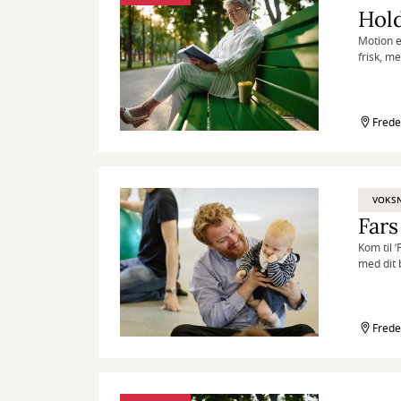
Hold
Motion e
frisk, m
Frede
VOKS
Fars
Kom til 
med dit 
Frede