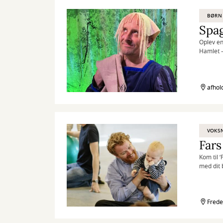
BØRN
Spa
Oplev en
Hamlet –
afhol
VOKS
Fars
Kom til 
med dit 
Frede