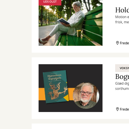
UDSOLGT
Hold
Motion e
frisk, m
Frede
VOKS
Bog
Glæd dig
sorthumo
Frede