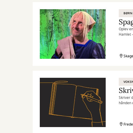
BØRN
Spa
Oplev en
Hamlet –
Skage
VOKS
Skri
Skriver 
hånden o
Frede