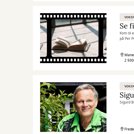
VOKS
Se f
Kom til 
på Per P
Maneg
2 93
VOKS
Sigu
Sigurd Ba
Frede