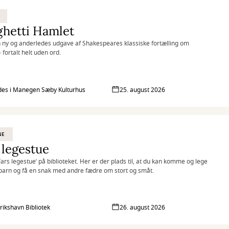
ghetti Hamlet
 ny og anderledes udgave af Shakespeares klassiske fortælling om
 fortalt helt uden ord.
des i Manegen Sæby Kulturhus
25. august 2026
NE
 legestue
’Fars legestue’ på biblioteket. Her er der plads til, at du kan komme og lege
barn og få en snak med andre fædre om stort og småt.
rikshavn Bibliotek
26. august 2026