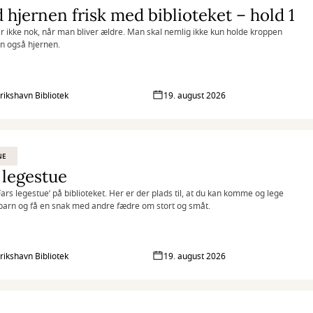
 hjernen frisk med biblioteket – hold 1
r ikke nok, når man bliver ældre. Man skal nemlig ikke kun holde kroppen
en også hjernen.
rikshavn Bibliotek
19. august 2026
NE
 legestue
’Fars legestue’ på biblioteket. Her er der plads til, at du kan komme og lege
barn og få en snak med andre fædre om stort og småt.
rikshavn Bibliotek
19. august 2026