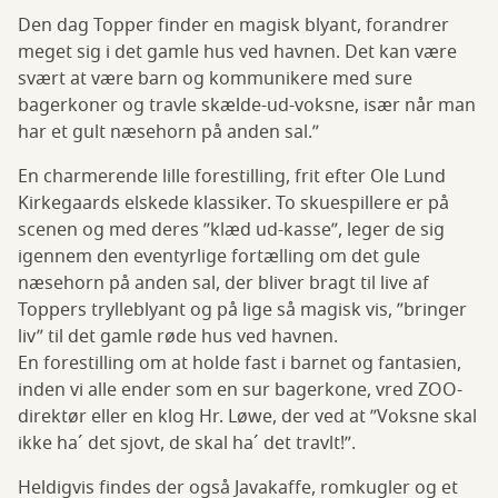
Den dag Topper finder en magisk blyant, forandrer
meget sig i det gamle hus ved havnen. Det kan være
svært at være barn og kommunikere med sure
bagerkoner og travle skælde-ud-voksne, især når man
har et gult næsehorn på anden sal.”
En charmerende lille forestilling, frit efter Ole Lund
Kirkegaards elskede klassiker. To skuespillere er på
scenen og med deres ”klæd ud-kasse”, leger de sig
igennem den eventyrlige fortælling om det gule
næsehorn på anden sal, der bliver bragt til live af
Toppers trylleblyant og på lige så magisk vis, ”bringer
liv” til det gamle røde hus ved havnen.
En forestilling om at holde fast i barnet og fantasien,
inden vi alle ender som en sur bagerkone, vred ZOO-
direktør eller en klog Hr. Løwe, der ved at ”Voksne skal
ikke ha´ det sjovt, de skal ha´ det travlt!”.
Heldigvis findes der også Javakaffe, romkugler og et