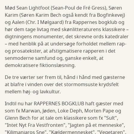
Mød Sean Lightfoot (Sean-Poul de Fré Gress), Søren
Karim (Søren Karim Bech også kendt fra Bogfinkevej)
og Aalen (Chr. I Mølgaard) fra Rappernes bogklub og
hør dem tage livtag med skønlitteraturens klassikere –
digtningens monumenter, det skrevne ords katedraler
– med henblik på at undersøge forholdet mellem rap-
og prosatekster, at afstigmatisere rapperen i det
senmoderne samfund og, ganske enkelt, at
demokratisere fiktionslæsning.
De tre værter ser frem til, hånd i hånd med gæsterne
at blafre i vinden over det stormomsuste krydsfelt
mellem høj- og lavkultur.
Indtil nu har RAPPERNES BOGKLUB haft gæster med
som fx Marwan, Jøden, Loke Deph, Morten Pape og
Glenn Bech for at tale om klassikere som fx "Sult",
"Intet Nyt Fra Vestfronten", "Jagten på et menneske",
"Kilimanjaros Sne", "Kældermennesket", "Vegetaren",