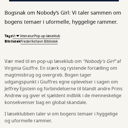
Bogsnak om Nobody’s Girl: Vi taler sammen om
bogens temaer i uformelle, hyggelige rammer.
Tags
Vi ❤ litteratur
Pop up-læseklub
Bibliotek
Frederikshavn Bibliotek
Vær med til en pop-up læseklub om
”Nobody’s Girl”
af
Virginia Giuffre. En stærk og rystende fortælling om
magtmisbrug og overgreb. Bogen tager
udgangspunkt i Giuffres egne oplevelser i sagen om
Jeffrey Epstein og forbindelserne til blandt andre Prins
Andrew og giver et sjældent indblik i de menneskelige
konsekvenser bag en global skandale.
I læseklubben taler vi om bogens temaer i hyggelige
og uformelle rammer.