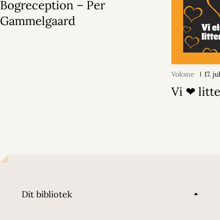
Bogreception – Per
Gammelgaard
Voksne
17. j
Vi ❤ litt
Dit bibliotek