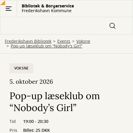
Gå
Bibliotek & Borgerservice
Frederikshavn Kommune
til
hovedindhold
Frederikshavn Bibliotek
Events
Voksne
Pop-up læseklub om “Nobody’s Girl”
VOKSNE
5. oktober 2026
Pop-up læseklub om
“Nobody’s Girl”
Tid
19:00 - 20:30
Pris
Billet: 25 DKK